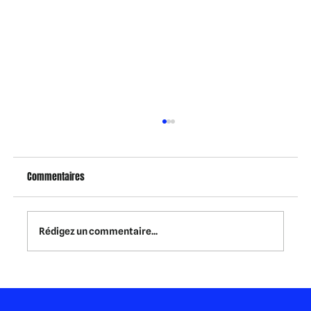
Commentaires
Rédigez un commentaire...
Anniversaire enfant à Luxembourg : une
expérience sportive et immersive qui change