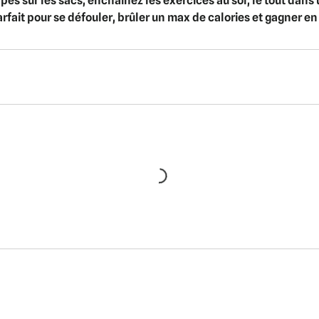
pes sur les sacs, enchainez les exercices au sol, le tout dans
arfait pour se défouler, brûler un max de calories et gagner e