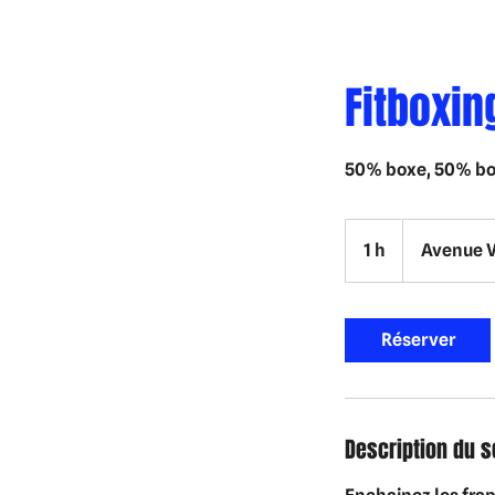
Fitboxin
50% boxe, 50% boo
1 h
1
Avenue V
Réserver
Description du s