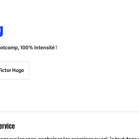
g
tcamp, 100% intensité !
ictor Hugo
ervice