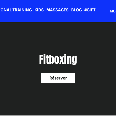
SONAL TRAINING
KIDS
MASSAGES
BLOG
#GIFT
MO
Fitboxing
Réserver