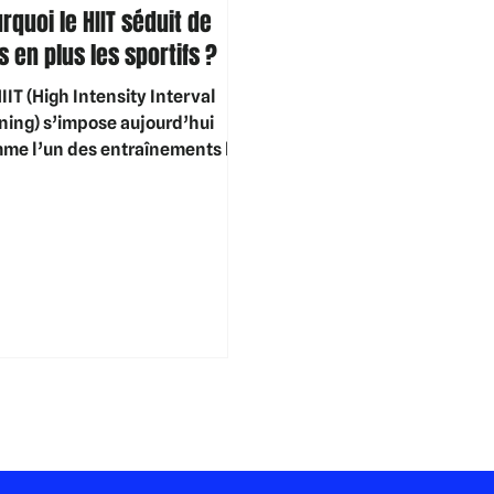
rquoi le HIIT séduit de
s en plus les sportifs ?
IIT (High Intensity Interval
ining) s’impose aujourd’hui
me l’un des entraînements les
s efficaces pour améliorer sa
me physique en un minimum de
ps. Basé sur l’alternance de
ses d’effort intense et de
pération courte, il stimule le
abolisme, augmente la
ense calorique et renforce le
r.