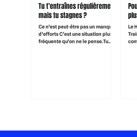
Tu t’entraînes régulièrement
Pou
mais tu stagnes ?
plu
Ce n’est peut-être pas un manque
Le H
d’efforts C’est une situation plus
Tra
fréquente qu’on ne le pense.Tu
com
viens souvent, tu transpires, tu
plu
donnes de l’énergie à chaque
for
séance…et pourtant, les
tem
sensations évoluent peu.La
pha
progression ralentit. Parfois, la
récu
fatigue s’installe. La première
mét
réaction est souvent la même : je
dép
ne fais pas assez , je devrais en
cœu
faire plus . Dans la majorité des
cas, le problème n’est pourtant
pas la quantité d’efforts , mais la
manière dont ils sont placés .