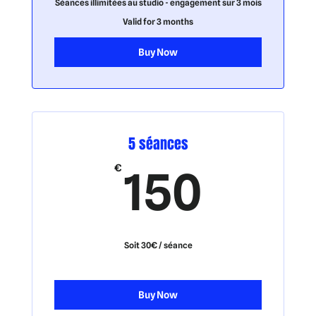
Séances illimitées au studio - engagement sur 3 mois
Valid for 3 months
Buy Now
5 séances
150
€
150
Soit 30€ / séance
Buy Now