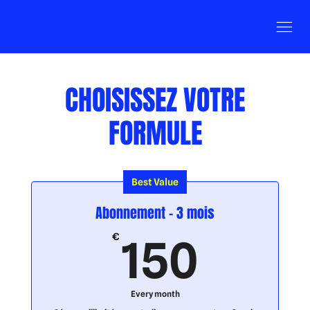
CHOISISSEZ VOTRE
FORMULE
Best Value
Abonnement - 3 mois
150
€
150
Every month