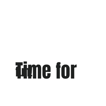
Time for
fun!