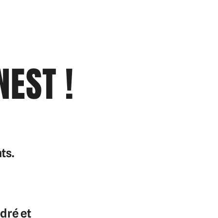
EST !
ts.
dré et