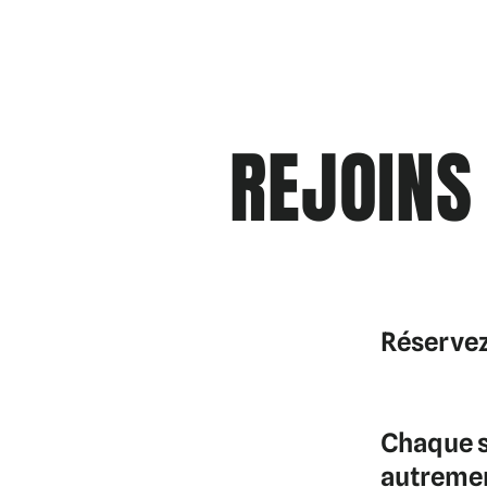
REJOINS
Réservez
Chaque s
autremen