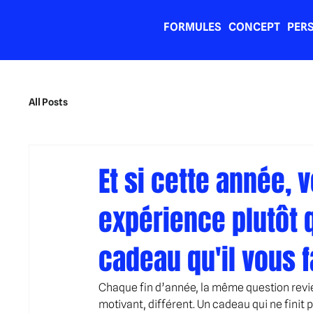
FORMULES
CONCEPT
PER
All Posts
Et si cette année, 
expérience plutôt q
cadeau qu'il vous f
Chaque fin d’année, la même question revie
motivant, différent. Un cadeau qui ne finit p