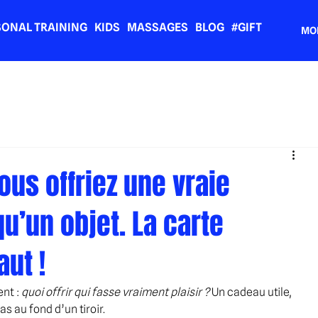
SONAL TRAINING
KIDS
MASSAGES
BLOG
#GIFT
MO
vous offriez une vraie
u’un objet. La carte
aut !
nt : 
quoi offrir qui fasse vraiment plaisir ? 
Un cadeau utile, 
as au fond d’un tiroir.